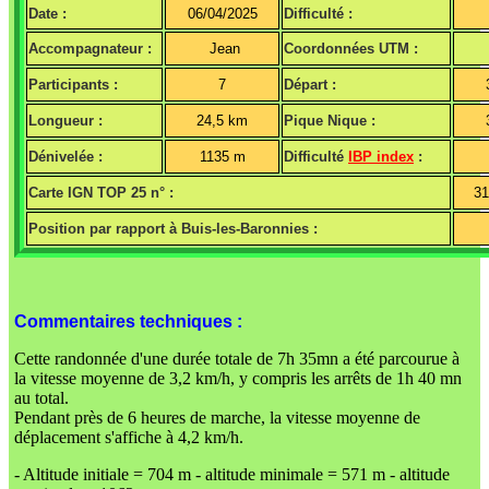
Date :
06/04/2025
Difficulté :
Accompagnateur :
Jean
Coordonnées UTM :
Participants :
7
Départ :
Longueur :
24,5 km
Pique Nique :
Dénivelée :
1135 m
Difficulté
IBP index
:
Carte IGN TOP 25 n° :
3
Position par rapport à Buis-les-Baronnies :
Commentaires techniques :
Cette randonnée d'une durée totale de 7h 35mn a été parcourue à
la vitesse moyenne de 3,2 km/h, y compris les arrêts de 1h 40 mn
au total.
Pendant près de 6 heures de marche, la vitesse moyenne de
déplacement s'affiche à 4,2 km/h.
- Altitude initiale = 704 m - altitude minimale = 571 m - altitude