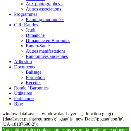
Aux photographes...
Autres associations
Programmes
Planning randonnées
C.R. Randos
Jeudi
Dimanche
Dimanche en Baronnies
Rando-Santé
Autres manifestations
Randonnées anciennes
Adhésion
Documents
Balisage
Formation
Recettes
Ronde / Baronnies
Utilitaires
Partenaires
Blog
window.dataLayer = window.dataLayer || []; function gtag()
{dataLayer.push(arguments);} gtag('js', new Date()); gtag('config',
'UA-18187690-2');
Nous utilisons des cookies pour vous assurer la meilleure expérience