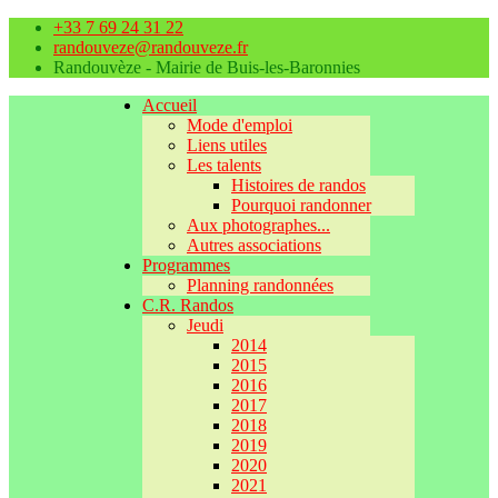
+33 7 69 24 31 22
randouveze@randouveze.fr
Randouvèze - Mairie de Buis-les-Baronnies
Accueil
Mode d'emploi
Liens utiles
Les talents
Histoires de randos
Pourquoi randonner
Aux photographes...
Autres associations
Programmes
Planning randonnées
C.R. Randos
Jeudi
2014
2015
2016
2017
2018
2019
2020
2021