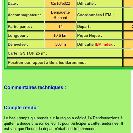
Date :
02/10/5022
Difficulté :
Bernadette
Accompagnateur :
Coordonnées UTM :
Bernard
Participants :
14
Départ :
Longueur :
10,6 km
Pique Nique :
Dénivelée :
350 m
Difficulté
IBP index
:
Carte IGN TOP 25 n° :
Position par rapport à Buis-les-Baronnies :
Commentaires techniques :
Compte-rendu :
Le beau temps qui règnait sur la région a décidé 14 Randouvèziens à
quitter la douce chaleur de leur lit pour participer à cette randonnée. Il
est vrai que l’heure du départ n’était pas trop précoce !