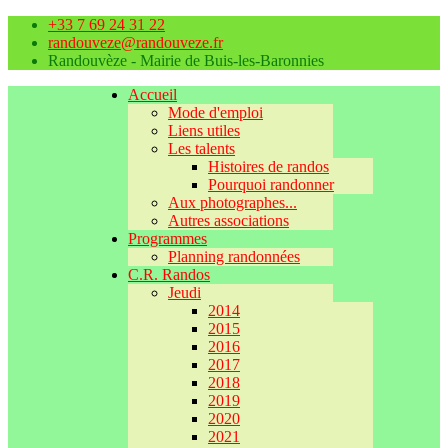
+33 7 69 24 31 22
randouveze@randouveze.fr
Randouvèze - Mairie de Buis-les-Baronnies
Accueil
Mode d'emploi
Liens utiles
Les talents
Histoires de randos
Pourquoi randonner
Aux photographes...
Autres associations
Programmes
Planning randonnées
C.R. Randos
Jeudi
2014
2015
2016
2017
2018
2019
2020
2021