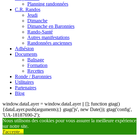
Planning randonnées
C.R. Randos
Jeudi
Dimanche
Dimanche en Baronnies
Rando-Santé
Autres manifestations
Randonnées anciennes
Adhésion
Documents
Balisage
Formation
Recettes
Ronde / Baronnies
Utilitaires
Partenaires
Blog
window.dataLayer = window.dataLayer || []; function gtag()
{dataLayer.push(arguments);} gtag('js', new Date()); gtag('config',
'UA-18187690-2');
Nous utilisons des cookies pour vous assurer la meilleure expérience
sur notre site.
J'accepte...