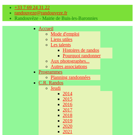
+33 7 69 24 31 22
randouveze@randouveze.fr
Randouvèze - Mairie de Buis-les-Baronnies
Accueil
Mode d'emploi
Liens utiles
Les talents
Histoires de randos
Pourquoi randonner
Aux photographes...
Autres associations
Programmes
Planning randonnées
C.R. Randos
Jeudi
2014
2015
2016
2017
2018
2019
2020
2021