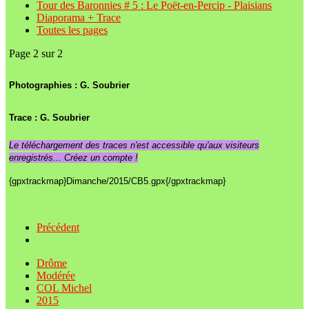
Tour des Baronnies # 5 : Le Poët-en-Percip - Plaisians
Diaporama + Trace
Toutes les pages
Page 2 sur 2
Photographies : G. Soubrier
Trace :
G. Soubrier
Le téléchargement des traces n'est accessible qu'aux visiteurs
enregistrés... Créez un compte !
{gpxtrackmap}Dimanche/2015/CB5.gpx{/gpxtrackmap}
Précédent
Drôme
Modérée
COL Michel
2015