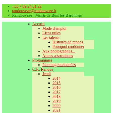
+33 7 69 24 31 22
randouveze@randouveze.fr
Randouvèze - Mairie de Buis-les-Baronnies
Accueil
Mode d'emploi
Liens utiles
Les talents
Histoires de randos
Pourquoi randonner
Aux photographes...
Autres associations
Programmes
Planning randonnées
C.R. Randos
Jeudi
2014
2015
2016
2017
2018
2019
2020
2021