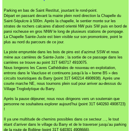
Parking en bas de Saint Restitut, jouxtant le rond-point.
Départ en passant devant la mairie plein nord direction la Chapelle du
Saint-Sépulcre à 500m. Après la chapelle, le sentier monte sur les
strates de rochers calcaires d’abord orienté NW puis SW puis en bord de
paroi rocheuse en gros NNW le long de plusieurs stations de pompage.
La Chapelle Sainte-Juste est bien visible sur son promontoire, point le
plus au nord du parcours de ce jour.
La piste empruntée dans les bois de pins est d’azimut SSW et nous
mène aux carrières de Sainte-Juste ; la sortie de ce passage dans les
carrières se trouve au point 31T 640717 4910075.
Nous longeons les Caves Cathédrales de nouveau en exploitation,
entrons dans le Vaucluse et continuons jusqu’à la « borne B5 » des
circuits touristiques du Barry (point 31T 640214 4908938). Après une
courte marche NE, nous tournons plein sud pour arriver au-dessus du
Village Troglodytique du Barry.
Après la pause déjeuner, nous nous dirigeons vers un souterrain que
personne ne souhaitera explorer aujourd’hui (point 31T 640260 4908723)
!
Il ya une multitude de chemins possibles dans ce secteur ..., le tout
étant d’arriver dans le village du Barry et de le traverser jusqu’au parking
de la route de Bollène (point 31T 640301 4908666).