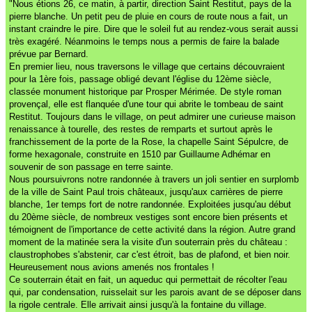
"Nous étions 26, ce matin, à partir, direction Saint Restitut, pays de la
pierre blanche. Un petit peu de pluie en cours de route nous a fait, un
instant craindre le pire. Dire que le soleil fut au rendez-vous serait aussi
très exagéré. Néanmoins le temps nous a permis de faire la balade
prévue par Bernard.
En premier lieu, nous traversons le village que certains découvraient
pour la 1ère fois, passage obligé devant l'église du 12ème siècle,
classée monument historique par Prosper Mérimée. De style roman
provençal, elle est flanquée d'une tour qui abrite le tombeau de saint
Restitut. Toujours dans le village, on peut admirer une curieuse maison
renaissance à tourelle, des restes de remparts et surtout après le
franchissement de la porte de la Rose, la chapelle Saint Sépulcre, de
forme hexagonale, construite en 1510 par Guillaume Adhémar en
souvenir de son passage en terre sainte.
Nous poursuivrons notre randonnée à travers un joli sentier en surplomb
de la ville de Saint Paul trois châteaux, jusqu'aux carrières de pierre
blanche, 1er temps fort de notre randonnée. Exploitées jusqu'au début
du 20ème siècle, de nombreux vestiges sont encore bien présents et
témoignent de l'importance de cette activité dans la région. Autre grand
moment de la matinée sera la visite d'un souterrain près du château :
claustrophobes s'abstenir, car c'est étroit, bas de plafond, et bien noir.
Heureusement nous avions amenés nos frontales !
Ce souterrain était en fait, un aqueduc qui permettait de récolter l'eau
qui, par condensation, ruisselait sur les parois avant de se déposer dans
la rigole centrale. Elle arrivait ainsi jusqu'à la fontaine du village.