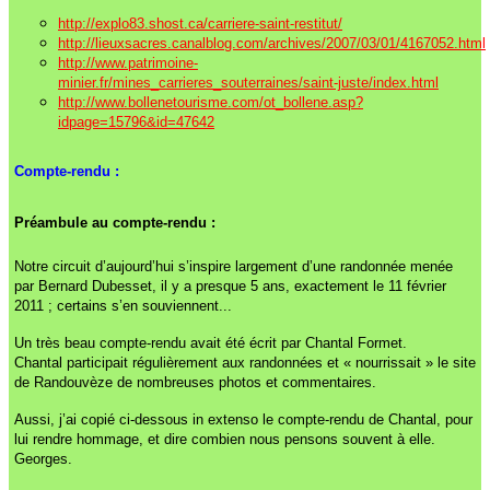
http://explo83.shost.ca/carriere-saint-restitut/
http://lieuxsacres.canalblog.com/archives/2007/03/01/4167052.html
http://www.patrimoine-
minier.fr/mines_carrieres_souterraines/saint-juste/index.html
http://www.bollenetourisme.com/ot_bollene.asp?
idpage=15796&id=47642
Compte-rendu :
Préambule au compte-rendu :
Notre circuit d’aujourd’hui s’inspire largement d’une randonnée menée
par Bernard Dubesset, il y a presque 5 ans, exactement le 11 février
2011 ; certains s’en souviennent...
Un très beau compte-rendu avait été écrit par Chantal Formet.
Chantal participait régulièrement aux randonnées et « nourrissait » le site
de Randouvèze de nombreuses photos et commentaires.
Aussi, j’ai copié ci-dessous in extenso le compte-rendu de Chantal, pour
lui rendre hommage, et dire combien nous pensons souvent à elle.
Georges.