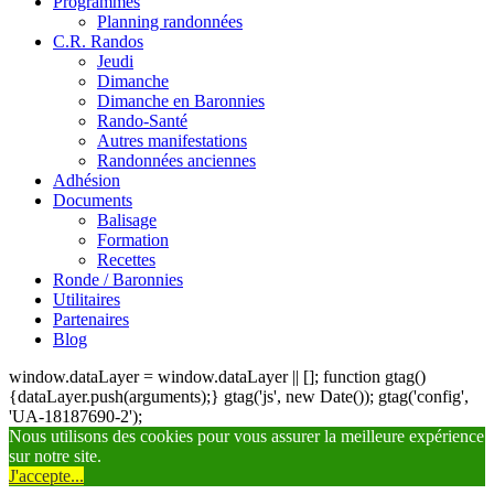
Programmes
Planning randonnées
C.R. Randos
Jeudi
Dimanche
Dimanche en Baronnies
Rando-Santé
Autres manifestations
Randonnées anciennes
Adhésion
Documents
Balisage
Formation
Recettes
Ronde / Baronnies
Utilitaires
Partenaires
Blog
window.dataLayer = window.dataLayer || []; function gtag()
{dataLayer.push(arguments);} gtag('js', new Date()); gtag('config',
'UA-18187690-2');
Nous utilisons des cookies pour vous assurer la meilleure expérience
sur notre site.
J'accepte...