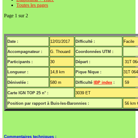
Toutes les pages
Page 1 sur 2
Date :
12/01/2017
Difficulté :
Facile
Accompagnateur :
G. Thouard
Coordonnées UTM :
Participants :
30
Départ :
31T 06
Longueur :
14,8 km
Pique Nique :
31T 06
Dénivelée :
580 m
Difficulté
IBP index
:
59
Carte IGN TOP 25 n° :
3039 ET
Position par rapport à Buis-les-Baronnies :
56 km 
Commentaires techniques :