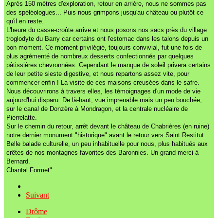
Après 150 mètres d'exploration, retour en arrière, nous ne sommes pas
des spéléologues... Puis nous grimpons jusqu'au château ou plutôt ce
qu'il en reste.
L'heure du casse-croûte arrive et nous posons nos sacs près du village
troglodyte du Barry car certains ont l'estomac dans les talons depuis un
bon moment. Ce moment privilégié, toujours convivial, fut une fois de
plus agrémenté de nombreux desserts confectionnés par quelques
pâtissières chevronnées. Cependant le manque de soleil privera certains
de leur petite sieste digestive, et nous repartons assez vite, pour
commencer enfin ! La visite de ces maisons creusées dans le safre.
Nous découvrirons à travers elles, les témoignages d'un mode de vie
aujourd'hui disparu. De là-haut, vue imprenable mais un peu bouchée,
sur le canal de Donzère à Mondragon, et la centrale nucléaire de
Pierrelatte.
Sur le chemin du retour, arrêt devant le château de Chabrières (en ruine)
notre dernier monument "historique" avant le retour vers Saint Restitut.
Belle balade culturelle, un peu inhabituelle pour nous, plus habitués aux
crêtes de nos montagnes favorites des Baronnies. Un grand merci à
Bernard.
Chantal Formet"
Suivant
Drôme