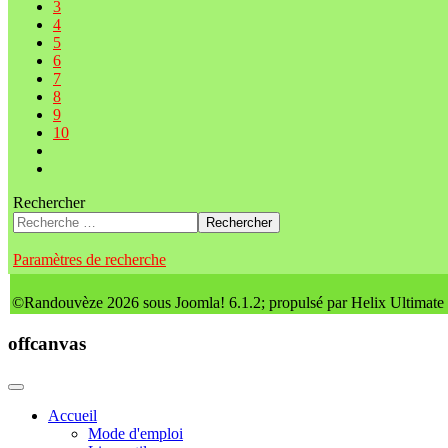
3
4
5
6
7
8
9
10
Rechercher
Rechercher
Paramètres de recherche
©Randouvèze 2026 sous Joomla! 6.1.2; propulsé par Helix Ultimate
offcanvas
Accueil
Mode d'emploi