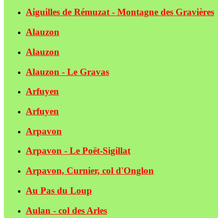
Aiguilles de Rémuzat - Montagne des Gravières
Alauzon
Alauzon
Alauzon - Le Gravas
Arfuyen
Arfuyen
Arpavon
Arpavon - Le Poët-Sigillat
Arpavon, Curnier, col d'Onglon
Au Pas du Loup
Aulan - col des Arles