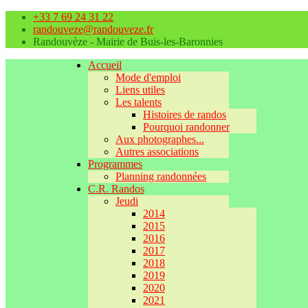
+33 7 69 24 31 22
randouveze@randouveze.fr
Randouvèze - Mairie de Buis-les-Baronnies
Accueil
Mode d'emploi
Liens utiles
Les talents
Histoires de randos
Pourquoi randonner
Aux photographes...
Autres associations
Programmes
Planning randonnées
C.R. Randos
Jeudi
2014
2015
2016
2017
2018
2019
2020
2021