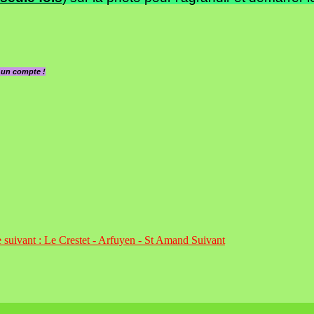
z un compte !
e suivant : Le Crestet - Arfuyen - St Amand
Suivant