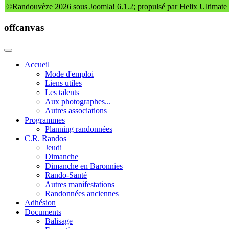
©Randouvèze 2026 sous Joomla! 6.1.2; propulsé par Helix Ultimate
offcanvas
Accueil
Mode d'emploi
Liens utiles
Les talents
Aux photographes...
Autres associations
Programmes
Planning randonnées
C.R. Randos
Jeudi
Dimanche
Dimanche en Baronnies
Rando-Santé
Autres manifestations
Randonnées anciennes
Adhésion
Documents
Balisage