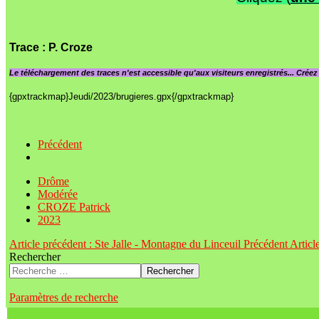
Trace
: P. Croze
Le
téléchargement des traces n'est accessible qu'aux visiteurs enregistrés... Crée
{gpxtrackmap}Jeudi/2023/brugieres.gpx{/gpxtrackmap}
Précédent
Drôme
Modérée
CROZE Patrick
2023
Article précédent : Ste Jalle - Montagne du Linceuil
Précédent
Articl
Rechercher
Rechercher
Paramètres de recherche