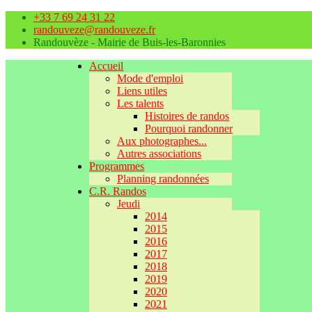
+33 7 69 24 31 22
randouveze@randouveze.fr
Randouvèze - Mairie de Buis-les-Baronnies
Accueil
Mode d'emploi
Liens utiles
Les talents
Histoires de randos
Pourquoi randonner
Aux photographes...
Autres associations
Programmes
Planning randonnées
C.R. Randos
Jeudi
2014
2015
2016
2017
2018
2019
2020
2021