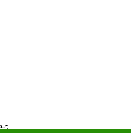
-2');