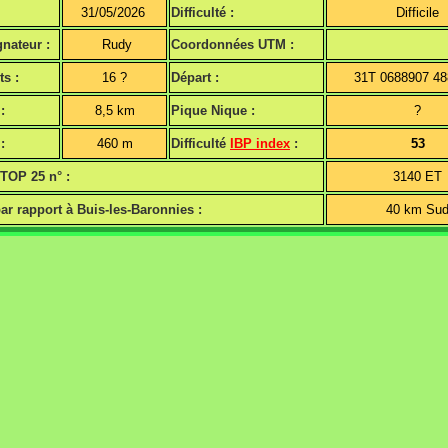
31/05/2026
Difficulté :
Difficile
nateur :
Rudy
Coordonnées UTM :
ts :
16 ?
Départ :
31T 0688907 4
:
8,5 km
Pique Nique :
?
:
460 m
Difficulté
IBP index
:
53
 TOP 25 n° :
3140 ET
ar rapport à Buis-les-Baronnies :
40 km Su