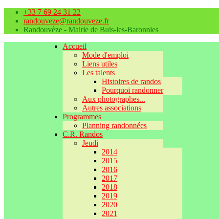
+33 7 69 24 31 22
randouveze@randouveze.fr
Randouvèze - Mairie de Buis-les-Baronnies
Accueil
Mode d'emploi
Liens utiles
Les talents
Histoires de randos
Pourquoi randonner
Aux photographes...
Autres associations
Programmes
Planning randonnées
C.R. Randos
Jeudi
2014
2015
2016
2017
2018
2019
2020
2021