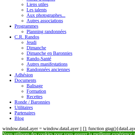
Liens utiles
Les talents
Aux photographes...
Autres associations
Programmes
Planning randonnées
C.R. Randos
Jeudi
Dimanche
Dimanche en Baronnies
Rando-Santé
Autres manifestations
Randonnées anciennes
Adhésion
Documents
Balisage
Formation
Recettes
Ronde / Baronnies
Utilitaires
Partenaires
Blog
window.dataLayer = window.dataLayer || []; function gtag(){dataLayer
Nous utilisons des cookies pour vous assurer la meilleure expérience su