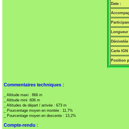
Date :
Accompag
Participan
Longueur 
Dénivelée 
Carte IGN
Position p
Commentaires techniques :
_ Altitude maxi : 866 m
_ Altitude mini :606 m
_ Altitudes de départ / arrivée : 673 m
_ Pourcentage moyen en montée : 11,7%
_ Pourcentage moyen en descente : 13,2%
Compte-rendu :