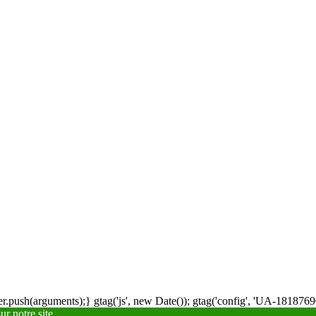
.push(arguments);} gtag('js', new Date()); gtag('config', 'UA-18187690
r notre site.