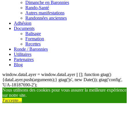
Dimanche en Baronnies
Rando-Santé
Autres manifestations
Randonnées anciennes
Adhésion
Documents
Balisage
Formation
Recettes
Ronde / Baronnies
Utilitaires
Partenaires
Blog
window.dataLayer = window.dataLayer || []; function gtag()
{dataLayer.push(arguments);} gtag('js', new Date()); gtag('config',
'UA-18187690-2');
Nous utilisons des cookies pour vous assurer la meilleure expérience
sur notre site.
J'accepte...