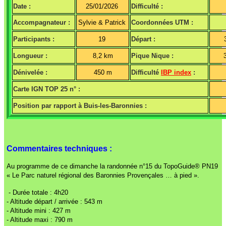
Date :
25/01/2026
Difficulté :
Accompagnateur :
Sylvie & Patrick
Coordonnées UTM :
Participants :
19
Départ :
Longueur :
8,2 km
Pique Nique :
Dénivelée :
450 m
Difficulté
IBP index
:
Carte IGN TOP 25 n° :
Position par rapport à Buis-les-Baronnies :
Commentaires techniques :
Au programme de ce dimanche la randonnée n°15 du TopoGuide® PN19
« Le Parc naturel régional des Baronnies Provençales … à pied ».
- Durée totale : 4h20
- Altitude départ / arrivée : 543 m
- Altitude mini : 427 m
- Altitude maxi : 790 m