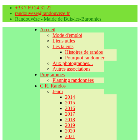
+33 7 69 24 31 22
randouveze@randouveze.fr
Randouvèze - Mairie de Buis-les-Baronnies
Accueil
Mode d'emploi
Liens utiles
Les talents
Histoires de randos
Pourquoi randonner
Aux photographes...
Autres associations
Programmes
Planning randonnées
C.R. Randos
Jeudi
2014
2015
2016
2017
2018
2019
2020
2021