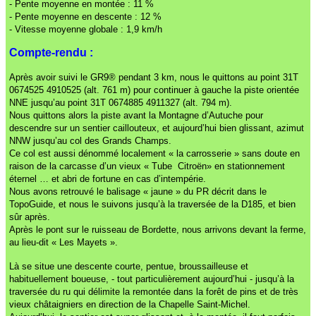
- Pente moyenne en montée : 11 %
- Pente moyenne en descente : 12 %
- Vitesse moyenne globale : 1,9 km/h
Compte-rendu :
Après avoir suivi le GR9® pendant 3 km, nous le quittons au point 31T
0674525 4910525 (alt. 761 m) pour continuer à gauche la piste orientée
NNE jusqu’au point 31T 0674885 4911327 (alt. 794 m).
Nous quittons alors la piste avant la Montagne d’Autuche pour
descendre sur un sentier caillouteux, et aujourd’hui bien glissant, azimut
NNW jusqu’au col des Grands Champs.
Ce col est aussi dénommé localement « la carrosserie » sans doute en
raison de la carcasse d’un vieux « Tube Citroën» en stationnement
éternel … et abri de fortune en cas d’intempérie.
Nous avons retrouvé le balisage « jaune » du PR décrit dans le
TopoGuide, et nous le suivons jusqu’à la traversée de la D185, et bien
sûr après.
Après le pont sur le ruisseau de Bordette, nous arrivons devant la ferme,
au lieu-dit « Les Mayets ».
Là se situe une descente courte, pentue, broussailleuse et
habituellement boueuse, - tout particulièrement aujourd’hui - jusqu’à la
traversée du ru qui délimite la remontée dans la forêt de pins et de très
vieux châtaigniers en direction de la Chapelle Saint-Michel.