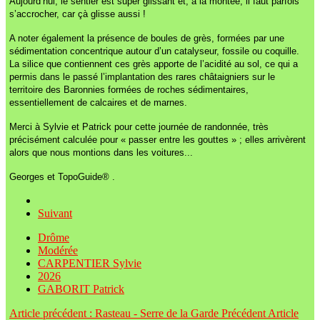
Aujourd’hui, le sentier est super glissant et, à la montée, il faut parfois
s’accrocher, car çà glisse aussi !
A noter également la présence de boules de grès, formées par une
sédimentation concentrique autour d’un catalyseur, fossile ou coquille.
La silice que contiennent ces grès apporte de l’acidité au sol, ce qui a
permis dans le passé l’implantation des rares châtaigniers sur le
territoire des Baronnies formées de roches sédimentaires,
essentiellement de calcaires et de marnes.
Merci à Sylvie et Patrick pour cette journée de randonnée, très
précisément calculée pour « passer entre les gouttes » ; elles arrivèrent
alors que nous montions dans les voitures...
Georges et TopoGuide® .
Suivant
Drôme
Modérée
CARPENTIER Sylvie
2026
GABORIT Patrick
Article précédent : Rasteau - Serre de la Garde
Précédent
Article