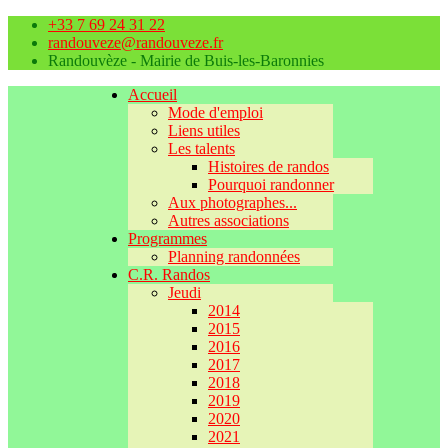
+33 7 69 24 31 22
randouveze@randouveze.fr
Randouvèze - Mairie de Buis-les-Baronnies
Accueil
Mode d'emploi
Liens utiles
Les talents
Histoires de randos
Pourquoi randonner
Aux photographes...
Autres associations
Programmes
Planning randonnées
C.R. Randos
Jeudi
2014
2015
2016
2017
2018
2019
2020
2021