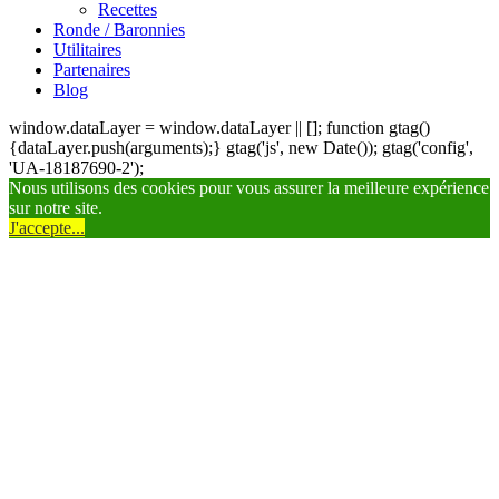
Recettes
Ronde / Baronnies
Utilitaires
Partenaires
Blog
window.dataLayer = window.dataLayer || []; function gtag()
{dataLayer.push(arguments);} gtag('js', new Date()); gtag('config',
'UA-18187690-2');
Nous utilisons des cookies pour vous assurer la meilleure expérience
sur notre site.
J'accepte...