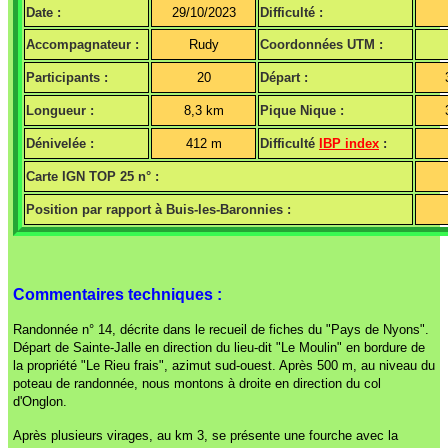
Date :
29/10/2023
Difficulté :
Accompagnateur :
Rudy
Coordonnées UTM :
Participants :
20
Départ :
Longueur :
8,3 km
Pique Nique :
Dénivelée :
412 m
Difficulté
IBP index
:
Carte IGN TOP 25 n° :
Position par rapport à Buis-les-Baronnies :
Commentaires techniques :
Randonnée n° 14, décrite dans le recueil de fiches du "Pays de Nyons".
Départ de Sainte-Jalle en direction du lieu-dit "Le Moulin" en bordure de
la propriété "Le Rieu frais", azimut sud-ouest. Après 500 m, au niveau du
poteau de randonnée, nous montons à droite en direction du col
d'Onglon.
Après plusieurs virages, au km 3, se présente une fourche avec la