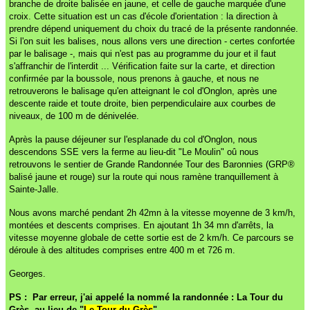
branche de droite balisée en jaune, et celle de gauche marquée d'une
croix. Cette situation est un cas d'école d'orientation : la direction à
prendre dépend uniquement du choix du tracé de la présente randonnée.
Si l'on suit les balises, nous allons vers une direction - certes confortée
par le balisage -, mais qui n'est pas au programme du jour et il faut
s'affranchir de l'interdit ... Vérification faite sur la carte, et direction
confirmée par la boussole, nous prenons à gauche, et nous ne
retrouverons le balisage qu'en atteignant le col d'Onglon, après une
descente raide et toute droite, bien perpendiculaire aux courbes de
niveaux, de 100 m de dénivelée.
Après la pause déjeuner sur l'esplanade du col d'Onglon, nous
descendons SSE vers la ferme au lieu-dit "Le Moulin" oû nous
retrouvons le sentier de Grande Randonnée Tour des Baronnies (GRP®
balisé jaune et rouge) sur la route qui nous ramène tranquillement à
Sainte-Jalle.
Nous avons marché pendant 2h 42mn à la vitesse moyenne de 3 km/h,
montées et descents comprises. En ajoutant 1h 34 mn d'arrêts, la
vitesse moyenne globale de cette sortie est de 2 km/h. Ce parcours se
déroule à des altitudes comprises entre 400 m et 726 m.
Georges.
PS :
Par erreur, j'ai appelé la nommé la randonnée : La Tour du
Grès, au lieu de "
Le Tour du Grès
"