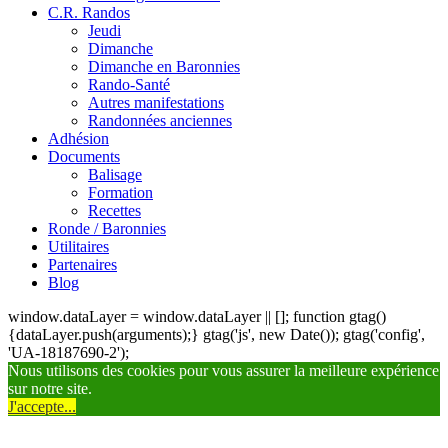
C.R. Randos
Jeudi
Dimanche
Dimanche en Baronnies
Rando-Santé
Autres manifestations
Randonnées anciennes
Adhésion
Documents
Balisage
Formation
Recettes
Ronde / Baronnies
Utilitaires
Partenaires
Blog
window.dataLayer = window.dataLayer || []; function gtag()
{dataLayer.push(arguments);} gtag('js', new Date()); gtag('config',
'UA-18187690-2');
Nous utilisons des cookies pour vous assurer la meilleure expérience
sur notre site.
J'accepte...