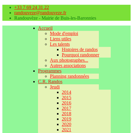
+33 7 69 24 31 22
randouveze@randouveze.fr
Randouvèze - Mairie de Buis-les-Baronnies
Accueil
Mode d'emploi
Liens utiles
Les talents
Histoires de randos
Pourquoi randonner
Aux photographes...
Autres associations
Programmes
Planning randonnées
C.R. Randos
Jeudi
2014
2015
2016
2017
2018
2019
2020
2021