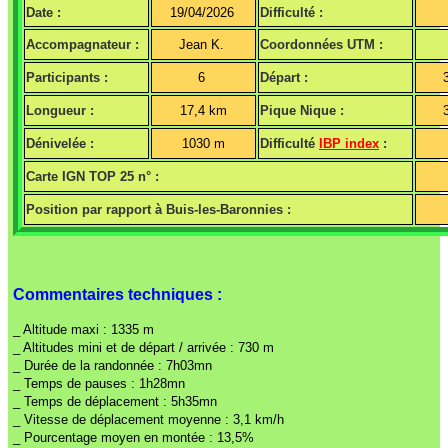
Date :
19/04/2026
Difficulté :
Accompagnateur :
Jean K.
Coordonnées UTM :
Participants :
6
Départ :
Longueur :
17,4 km
Pique Nique :
Dénivelée :
1030 m
Difficulté
IBP index
:
Carte IGN TOP 25 n° :
Position par rapport à Buis-les-Baronnies :
Commentaires techniques :
_ Altitude maxi : 1335 m
_ Altitudes mini et de départ / arrivée : 730 m
_ Durée de la randonnée : 7h03mn
_ Temps de pauses : 1h28mn
_ Temps de déplacement : 5h35mn
_ Vitesse de déplacement moyenne : 3,1 km/h
_ Pourcentage moyen en montée : 13,5%