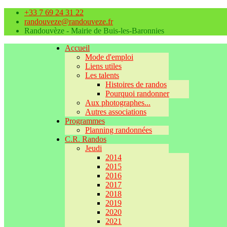
+33 7 69 24 31 22
randouveze@randouveze.fr
Randouvèze - Mairie de Buis-les-Baronnies
Accueil
Mode d'emploi
Liens utiles
Les talents
Histoires de randos
Pourquoi randonner
Aux photographes...
Autres associations
Programmes
Planning randonnées
C.R. Randos
Jeudi
2014
2015
2016
2017
2018
2019
2020
2021