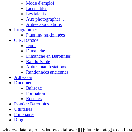
Mode d'emploi
Liens utiles
Les talents
Aux photographes...
Autres associations
Programmes
Planning randonnées
C.R. Randos
Jeudi
Dimanche
Dimanche en Baronnies
Rando-Santé
Autres manifestations
Randonnées anciennes
Adhésion
Documents
Balisage
Formation
Recettes
Ronde / Baronnies
Utilitaires
Partenaires
Blog
window.dataLayer = window.dataLayer || []; function gtag(){dataLayer