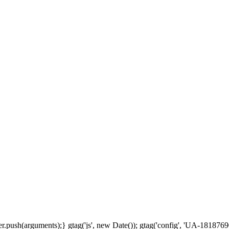
.push(arguments);} gtag('js', new Date()); gtag('config', 'UA-18187690