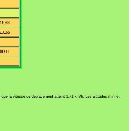
911068
913165
39 OT
SW
que la vitesse de déplacement atteint 3,71 km/h. Les altitudes mini et