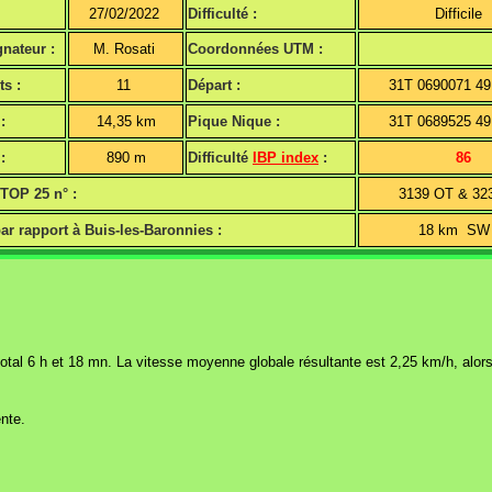
27/02/2022
Difficulté :
Difficile
nateur :
M. Rosati
Coordonnées UTM :
ts :
11
Départ :
31T 0690071 4
:
14,35 km
Pique Nique :
31T 0689525 4
:
890 m
Difficulté
IBP index
:
86
 TOP 25 n° :
3139 OT & 32
ar rapport à Buis-les-Baronnies :
18 km 
tal 6 h et 18 mn. La vitesse moyenne globale résultante est 2,25 km/h, alors 
nte.