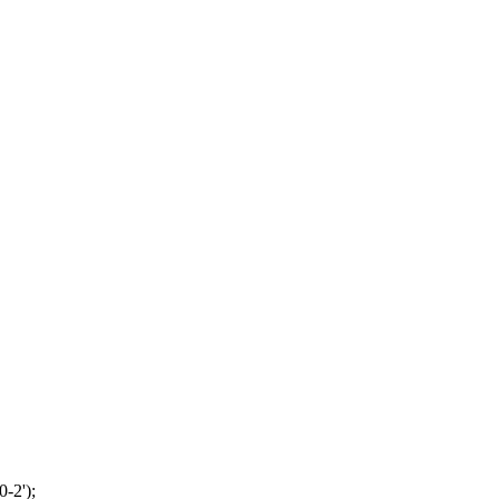
-2');