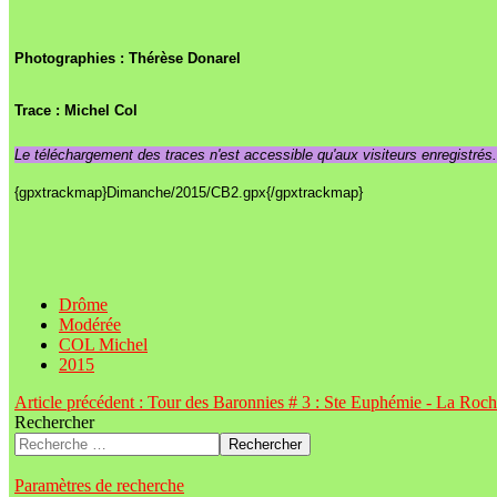
Photographies : Thérèse Donarel
Trace :
Michel Col
Le téléchargement des traces n'est accessible qu'aux visiteurs enregistrés
{gpxtrackmap}Dimanche/2015/CB2.gpx{/gpxtrackmap}
Drôme
Modérée
COL Michel
2015
Article précédent : Tour des Baronnies # 3 : Ste Euphémie - La Roc
Rechercher
Rechercher
Paramètres de recherche