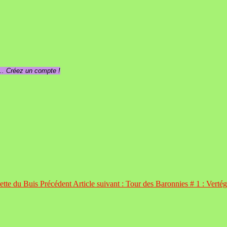
... Créez un compte !
hette du Buis
Précédent
Article suivant : Tour des Baronnies # 1 : Vert