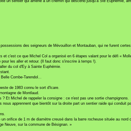
droite un sentier qui amène à un chemin qui descend jusqu’à Ste Euphémie, ar
ossessions des seigneurs de Mévouillon et Montauban, qui ne furent certes pa
 et c'est ce que Michel Col a organisé en 6 étapes valant pour le défi « Moll
pour les aller et retour.
(Il faut donc s'inscrire à temps !).
 aller du col d'Ey à Sainte Euphémie.
istant.
, Belle Combe-Tarendol...
.
uneste de 1983 connu le sort d'Icare.
a montagne de Montlaud.
 ? Et Michel de rappeler la consigne : ce n'est pas une sortie champignons.
 nous apprennent que bientôt sur la droite part un sentier raide qui conduit p
ons.
 un orifice de 1 m de diamètre creusé dans la barre rocheuse située au nord du 
Grange Neuve, sur la commune de Bésignan. »