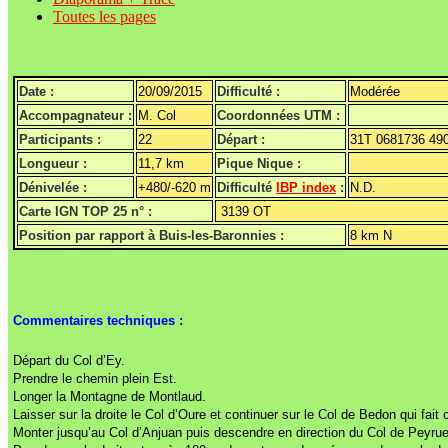
Toutes les pages
Date :
20/09/2015
Difficulté :
Modérée
Accompagnateur :
M. Col
Coordonnées UTM :
Participants :
22
Départ :
31T 0681736 49
Longueur :
11,7 km
Pique Nique :
Dénivelée :
+480/-620 m
Difficulté
IBP index
:
N.D.
Carte IGN TOP 25 n° :
3139 OT
Position par rapport à Buis-les-Baronnies :
8 km N
Commentaires techniques :
Départ du Col d’Ey.
Prendre le chemin plein Est.
Longer la Montagne de Montlaud.
Laisser sur la droite le Col d’Oure et continuer sur le Col de Bedon qui fai
Monter jusqu’au Col d’Anjuan puis descendre en direction du Col de Peyrue