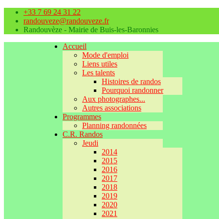
+33 7 69 24 31 22
randouveze@randouveze.fr
Randouvèze - Mairie de Buis-les-Baronnies
Accueil
Mode d'emploi
Liens utiles
Les talents
Histoires de randos
Pourquoi randonner
Aux photographes...
Autres associations
Programmes
Planning randonnées
C.R. Randos
Jeudi
2014
2015
2016
2017
2018
2019
2020
2021