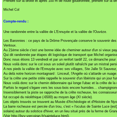
Prendre sur la droite et après 100 m de route goudronnée, prendre sur la 
Michel Col
Compte-rendu :
Une randonnée entre la vallée de L'Ennuyée et la vallée de l'Ouvèze.
Les Baronnies : ce pays de la Drôme Provençale conserve le souvenir des p
Ventoux.
Au 21ème siècle c'est une bonne idée de cheminer autour d'un si vieux pays
Qui dit randonnée par étapes dit logistique de transport que Michel organise 
Donc nous étions 13 vendredi et par un renfort tardif 22, ce dimanche pour
Nous voilà donc sur le col sous un soleil plutôt rafraîchi par un mistral pers
A nos pieds la vallée de l'Ennuyée avec ses villages, Ste Jalle St Sauveur
Au delà notre horizon montagnard : Linceuil, l'Angèle où s'attarde un nuage
Sur la crête une petite stèle rappelle le souvenir d'un libériste qui un jour f
Nous voilà donc sur le chemin débonnaire qui longe l'ubac et la crête de l
Parfois le regard s'égare vers les sous-bois encore humides… champignons
Insensiblement la piste se rapproche de la crête rocheuse, les connaisseurs
fut occupé du néolithique (-6500) au moyen âge (XI siècle).
Les objets trouvés se trouvent au Musée d'Archéologie et d'Histoire de Ny
La barre rocheuse est percée d'un trou, c'est « l'oculus de Sainte Luce (est)
solaire) autour du solstice d'hiver, en un lieu situé près de la ferme de 
(Voir http://bvv-vercoiran.fr/sainteluce.html).