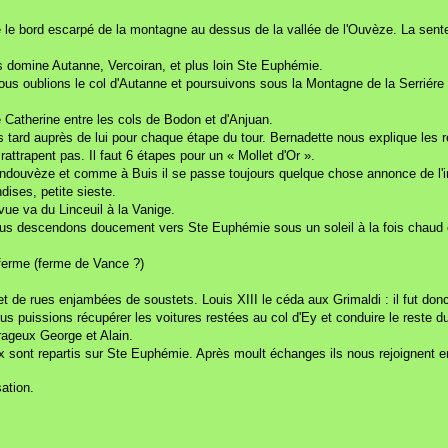
e le bord escarpé de la montagne au dessus de la vallée de l'Ouvèze. La sente 
 domine Autanne, Vercoiran, et plus loin Ste Euphémie.
ous oublions le col d'Autanne et poursuivons sous la Montagne de la Serriére
 Catherine entre les cols de Bodon et d'Anjuan.
lus tard auprès de lui pour chaque étape du tour. Bernadette nous explique les
attrapent pas. Il faut 6 étapes pour un « Mollet d'Or ».
e Randouvèze et comme à Buis il se passe toujours quelque chose annonce de l'
ises, petite sieste.
vue va du Linceuil à la Vanige.
ous descendons doucement vers Ste Euphémie sous un soleil à la fois chaud 
 ferme (ferme de Vance ?)
 et de rues enjambées de soustets. Louis XIII le céda aux Grimaldi : il fut do
s puissions récupérer les voitures restées au col d'Ey et conduire le reste d
rageux George et Alain.
ux sont repartis sur Ste Euphémie. Après moult échanges ils nous rejoignent en
ation.