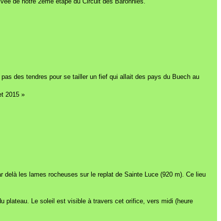
rivée de notre 2eme étape du Circuit des Baronnies.
s des tendres pour se tailler un fief qui allait des pays du Buech au
et 2015 »
ar delà les lames rocheuses sur le replat de Sainte Luce (920 m). Ce lieu
plateau. Le soleil est visible à travers cet orifice, vers midi (heure