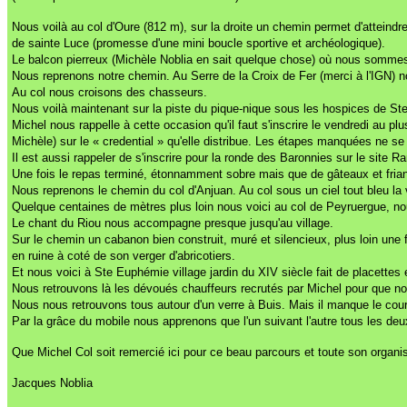
Nous voilà au col d'Oure (812 m), sur la droite un chemin permet d'atteindr
de sainte Luce (promesse d'une mini boucle sportive et archéologique).
Le balcon pierreux (Michèle Noblia en sait quelque chose) où nous sommes
Nous reprenons notre chemin. Au Serre de la Croix de Fer (merci à l'IGN) n
Au col nous croisons des chasseurs.
Nous voilà maintenant sur la piste du pique-nique sous les hospices de Ste
Michel nous rappelle à cette occasion qu'il faut s'inscrire le vendredi au p
Michèle) sur le « credential » qu'elle distribue. Les étapes manquées ne se r
Il est aussi rappeler de s'inscrire pour la ronde des Baronnies sur le sit
Une fois le repas terminé, étonnamment sobre mais que de gâteaux et friand
Nous reprenons le chemin du col d'Anjuan. Au col sous un ciel tout bleu la 
Quelque centaines de mètres plus loin nous voici au col de Peyruergue, n
Le chant du Riou nous accompagne presque jusqu'au village.
Sur le chemin un cabanon bien construit, muré et silencieux, plus loin une
en ruine à coté de son verger d'abricotiers.
Et nous voici à Ste Euphémie village jardin du XIV siècle fait de placettes
Nous retrouvons là les dévoués chauffeurs recrutés par Michel pour que nou
Nous nous retrouvons tous autour d'un verre à Buis. Mais il manque le cou
Par la grâce du mobile nous apprenons que l'un suivant l'autre tous les de
Que Michel Col soit remercié ici pour ce beau parcours et toute son organis
Jacques Noblia