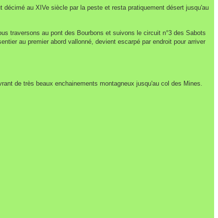
 fut décimé au XIVe
siècle par la peste et resta pratiquement désert jusqu'au
Nous
traversons au pont des Bourbons et suivons le circuit n°3 des Sabots
sentier au premier abord vallonné, devient
escarpé par endroit pour arriver
rant de très beaux enchainements montagneux jusqu'au col
des Mines.