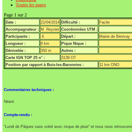
Toutes les pages
Page 1 sur 2
Date :
21/04/2014
Difficulté :
Facile
Accompagnateur :
M. Reynier
Coordonnées UTM :
Participants :
6
Départ :
Mairie de Bénivay
Longueur :
8 km
Pique Nique :
Dénivelée :
350 m
Autres :
Carte IGN TOP 25 n° :
3139 OT
Position par rapport à Buis-les-Baronnies :
11 km ONO
Commentaires techniques :
Néant.
Compte-rendu :
''Lundi de Pâques sans soleil avec risque de pluie'' et nous nous retrouvon