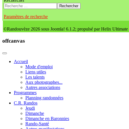
Rechercher
Rechercher
Paramètres de recherche
©Randouvèze 2026 sous Joomla! 6.1.2; propulsé par Helix Ultimate
offcanvas
Accueil
Mode d'emploi
Liens utiles
Les talents
Aux photographes...
Autres associations
Programmes
Planning randonnées
C.R. Randos
Jeudi
Dimanche
Dimanche en Baronnies
Rando-Santé
Autres manifestations