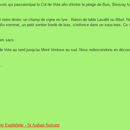
vois qui passaient
par le Col de Vote afin d'éviter le péage de Buis, Bénivay
r notre
droite, un champ de vigne en lyre . Raisin de table Lavallé ou Ribol. 
s. Au sommet,
un petit sentier bordé de buis, s'enfonce dans un sous-bois. Ce 
des sacs.
 de Vote au
nord jusqu'au Mont Ventoux au sud. Nous
redescendons en découv
..
: Ste Euphémie - St Auban
Suivant