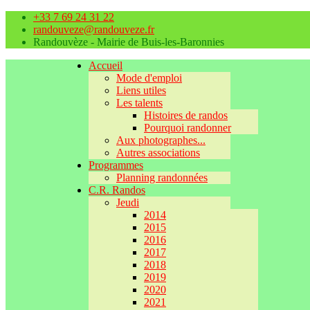
+33 7 69 24 31 22
randouveze@randouveze.fr
Randouvèze - Mairie de Buis-les-Baronnies
Accueil
Mode d'emploi
Liens utiles
Les talents
Histoires de randos
Pourquoi randonner
Aux photographes...
Autres associations
Programmes
Planning randonnées
C.R. Randos
Jeudi
2014
2015
2016
2017
2018
2019
2020
2021