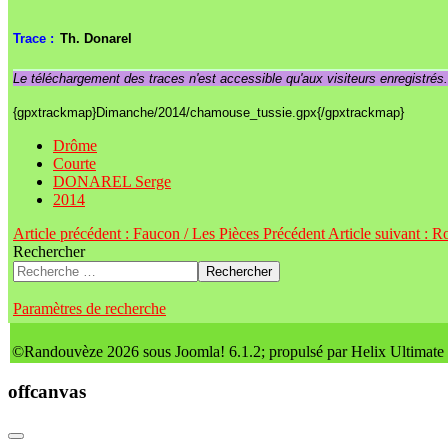
Trace :
Th. Donarel
Le téléchargement des traces n'est accessible qu'aux visiteurs enregistrés
{gpxtrackmap}Dimanche/2014/chamouse_tussie.gpx{/gpxtrackmap}
Drôme
Courte
DONAREL Serge
2014
Article précédent : Faucon / Les Pièces
Précédent
Article suivant : 
Rechercher
Rechercher
Paramètres de recherche
©Randouvèze 2026 sous Joomla! 6.1.2; propulsé par Helix Ultimate
offcanvas