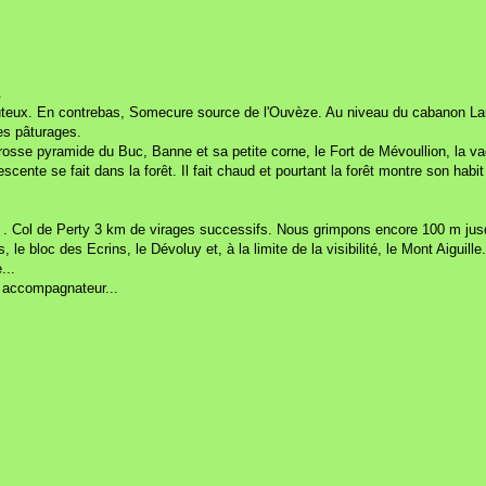
.
illouteux. En contrebas, Somecure source de l'Ouvèze. Au niveau du cabanon L
es pâturages.
osse pyramide du Buc, Banne et sa petite corne, le Fort de Mévoullion, la va
scente se fait dans la forêt. Il fait chaud et pourtant la forêt montre son hab
65 . Col de Perty 3 km de virages successifs. Nous grimpons encore 100 m jusqu'
e bloc des Ecrins, le Dévoluy et, à la limite de la visibilité, le Mont Aiguill
...
il accompagnateur...