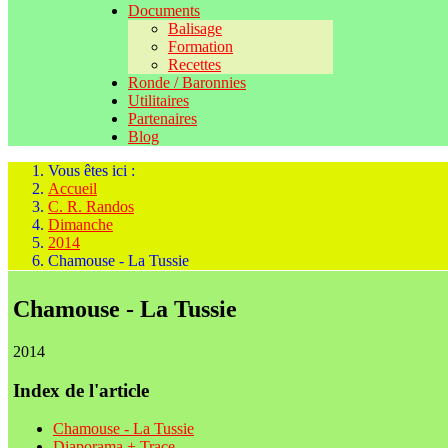
Documents
Balisage
Formation
Recettes
Ronde / Baronnies
Utilitaires
Partenaires
Blog
Vous êtes ici :
Accueil
C. R. Randos
Dimanche
2014
Chamouse - La Tussie
Chamouse - La Tussie
2014
Index de l'article
Chamouse - La Tussie
Diaporama + Trace