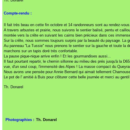
Th. Donarel
Compte-rendu :
Il fait très beau en cette fin octobre et 14 randonneurs sont au rendez-vous
A travers arbustes et prairie, nous suivons le sentier balisé, pentu et ca
montée vers la crête en suivant les cairns bien précieux dans ces immens
Sur la crête, nous sommes toujours surpris par la beauté du paysage. La gr
Au panneau ''La Tussie'' nous prenons le sentier sur la gauche et toute la de
marchons sur un tapis doré très confortable.
La pause pique-nique arrive enfin ! Et les gourmandises aussi...
Il faut pourtant repartir, le chemin sillonne au milieu des prés jusqu'à la D
vue, d'un seul coup, l'immensité des Alpes ! La masse compact du Queyras, l
Nous avons une pensée pour Annie Bernard qui aimait tellement Chamouse
Le pot de l' amitié à Buis pour clôturer cette belle journée et merci au gent
Th. Donarel
Photographies :
Th. Donarel