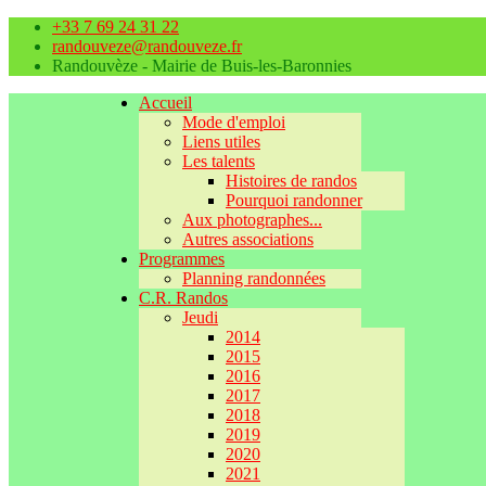
+33 7 69 24 31 22
randouveze@randouveze.fr
Randouvèze - Mairie de Buis-les-Baronnies
Accueil
Mode d'emploi
Liens utiles
Les talents
Histoires de randos
Pourquoi randonner
Aux photographes...
Autres associations
Programmes
Planning randonnées
C.R. Randos
Jeudi
2014
2015
2016
2017
2018
2019
2020
2021