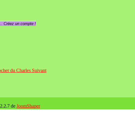
... Créez un compte !
Rocher du Charles
Suivant
 2.2.7 de
JoomShaper