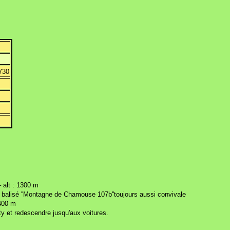
730
– alt : 1300 m
 balisé ''Montagne de Chamouse 107b''toujours aussi convivale
1400 m
ty et redescendre jusqu'aux voitures.