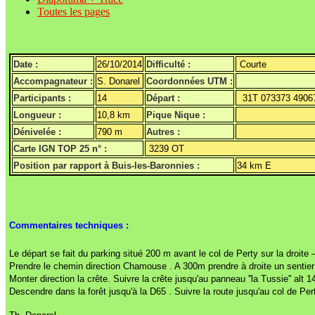
Toutes les pages
Date :
26/10/2014
Difficulté :
Courte
Accompagnateur :
S. Donarel
Coordonnées UTM :
Participants :
14
Départ :
31T 073373 4906
Longueur :
10,8 km
Pique Nique :
Dénivelée :
790 m
Autres :
Carte IGN TOP 25 n° :
3239 OT
Position par rapport à Buis-les-Baronnies :
34 km E
Commentaires techniques :
Le départ se fait du parking situé 200 m avant le col de Perty sur la droite 
Prendre le chemin direction Chamouse . A 300m prendre à droite un sentier
Monter direction la crête. Suivre la crête jusqu'au panneau ''la Tussie'' alt 
Descendre dans la forêt jusqu'à la D65 . Suivre la route jusqu'au col de Per