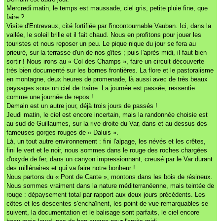
Mercredi matin, le temps est maussade, ciel gris, petite pluie fine, que
faire ?
Visite d'Entrevaux, cité fortifiée par l'incontournable Vauban. Ici, dans la
vallée, le soleil brille et il fait chaud. Nous en profitons pour jouer les
touristes et nous reposer un peu. Le pique nique du jour se fera au
prieuré, sur la terrasse d'un de nos gîtes ; puis l'après midi, il faut bien
sortir ! Nous irons au « Col des Champs », faire un circuit découverte
très bien documenté sur les bornes frontières. La flore et le pastoralisme
en montagne, deux heures de promenade, là aussi avec de très beaux
paysages sous un ciel de traîne. La journée est passée, ressentie
comme une journée de repos !
Demain est un autre jour, déjà trois jours de passés !
Jeudi matin, le ciel est encore incertain, mais la randonnée choisie est
au sud de Guillaumes, sur la rive droite du Var, dans et au dessus des
fameuses gorges rouges de « Daluis ».
Là, un tout autre environnement : fini l'alpage, les névés et les crêtes,
fini le vert et le noir, nous sommes dans le rouge des roches chargées
d'oxyde de fer, dans un canyon impressionnant, creusé par le Var durant
des millénaires et qui va faire notre bonheur !
Nous partons du « Pont de Cante », montons dans les bois de résineux.
Nous sommes vraiment dans la nature méditerranéenne, mais teintée de
rouge : dépaysement total par rapport aux deux jours précédents. Les
côtes et les descentes s'enchaînent, les point de vue remarquables se
suivent, la documentation et le balisage sont parfaits, le ciel encore