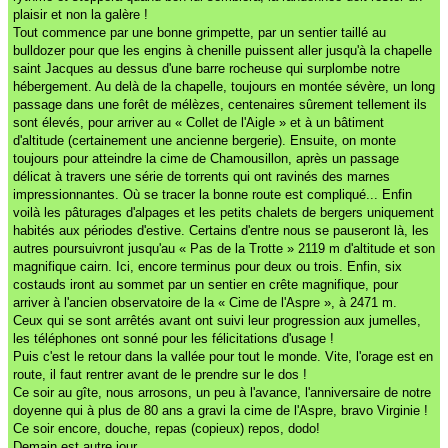
plaisir et non la galère !
Tout commence par une bonne grimpette, par un sentier taillé au
bulldozer pour que les engins à chenille puissent aller jusqu'à la chapelle
saint Jacques au dessus d'une barre rocheuse qui surplombe notre
hébergement. Au delà de la chapelle, toujours en montée sévère, un long
passage dans une forêt de mélèzes, centenaires sûrement tellement ils
sont élevés, pour arriver au « Collet de l'Aigle » et à un bâtiment
d'altitude (certainement une ancienne bergerie). Ensuite, on monte
toujours pour atteindre la cime de Chamousillon, après un passage
délicat à travers une série de torrents qui ont ravinés des marnes
impressionnantes. Où se tracer la bonne route est compliqué... Enfin
voilà les pâturages d'alpages et les petits chalets de bergers uniquement
habités aux périodes d'estive. Certains d'entre nous se pauseront là, les
autres poursuivront jusqu'au « Pas de la Trotte » 2119 m d'altitude et son
magnifique cairn. Ici, encore terminus pour deux ou trois. Enfin, six
costauds iront au sommet par un sentier en crête magnifique, pour
arriver à l'ancien observatoire de la « Cime de l'Aspre », à 2471 m.
Ceux qui se sont arrêtés avant ont suivi leur progression aux jumelles,
les téléphones ont sonné pour les félicitations d'usage !
Puis c'est le retour dans la vallée pour tout le monde. Vite, l'orage est en
route, il faut rentrer avant de le prendre sur le dos !
Ce soir au gîte, nous arrosons, un peu à l'avance, l'anniversaire de notre
doyenne qui à plus de 80 ans a gravi la cime de l'Aspre, bravo Virginie !
Ce soir encore, douche, repas (copieux) repos, dodo!
Demain est autre jour.