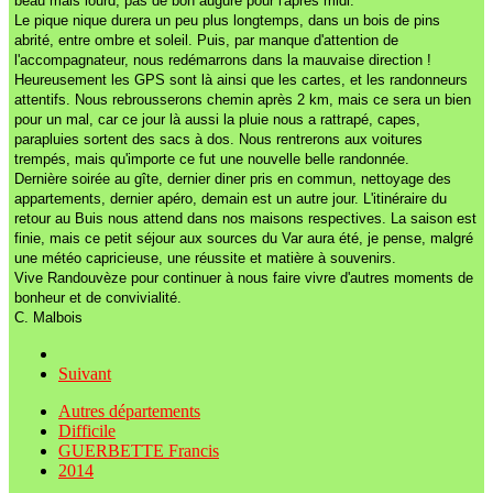
beau mais lourd, pas de bon augure pour l'après midi.
Le pique nique durera un peu plus longtemps, dans un bois de pins
abrité, entre ombre et soleil. Puis, par manque d'attention de
l'accompagnateur, nous redémarrons dans la mauvaise direction !
Heureusement les GPS sont là ainsi que les cartes, et les randonneurs
attentifs. Nous rebrousserons chemin après 2 km, mais ce sera un bien
pour un mal, car ce jour là aussi la pluie nous a rattrapé, capes,
parapluies sortent des sacs à dos. Nous rentrerons aux voitures
trempés, mais qu'importe ce fut une nouvelle belle randonnée.
Dernière soirée au gîte, dernier diner pris en commun, nettoyage des
appartements, dernier apéro, demain est un autre jour. L'itinéraire du
retour au Buis nous attend dans nos maisons respectives. La saison est
finie, mais ce petit séjour aux sources du Var aura été, je pense, malgré
une météo capricieuse, une réussite et matière à souvenirs.
Vive Randouvèze pour continuer à nous faire vivre d'autres moments de
bonheur et de convivialité.
C. Malbois
Suivant
Autres départements
Difficile
GUERBETTE Francis
2014