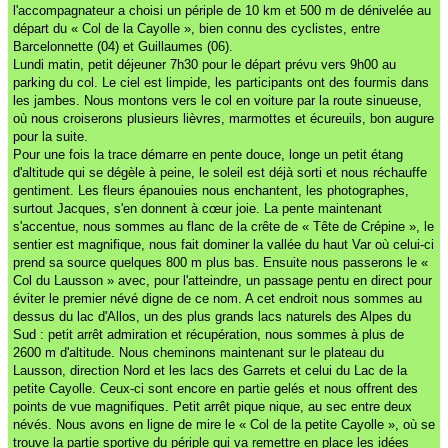
l'accompagnateur a choisi un périple de 10 km et 500 m de dénivelée au
départ du « Col de la Cayolle », bien connu des cyclistes, entre
Barcelonnette (04) et Guillaumes (06).
Lundi matin, petit déjeuner 7h30 pour le départ prévu vers 9h00 au
parking du col. Le ciel est limpide, les participants ont des fourmis dans
les jambes. Nous montons vers le col en voiture par la route sinueuse,
où nous croiserons plusieurs lièvres, marmottes et écureuils, bon augure
pour la suite.
Pour une fois la trace démarre en pente douce, longe un petit étang
d'altitude qui se dégèle à peine, le soleil est déjà sorti et nous réchauffe
gentiment. Les fleurs épanouies nous enchantent, les photographes,
surtout Jacques, s'en donnent à cœur joie. La pente maintenant
s'accentue, nous sommes au flanc de la crête de « Tête de Crépine », le
sentier est magnifique, nous fait dominer la vallée du haut Var où celui-ci
prend sa source quelques 800 m plus bas. Ensuite nous passerons le «
Col du Lausson » avec, pour l'atteindre, un passage pentu en direct pour
éviter le premier névé digne de ce nom. A cet endroit nous sommes au
dessus du lac d'Allos, un des plus grands lacs naturels des Alpes du
Sud : petit arrêt admiration et récupération, nous sommes à plus de
2600 m d'altitude. Nous cheminons maintenant sur le plateau du
Lausson, direction Nord et les lacs des Garrets et celui du Lac de la
petite Cayolle. Ceux-ci sont encore en partie gelés et nous offrent des
points de vue magnifiques. Petit arrêt pique nique, au sec entre deux
névés. Nous avons en ligne de mire le « Col de la petite Cayolle », où se
trouve la partie sportive du périple qui va remettre en place les idées