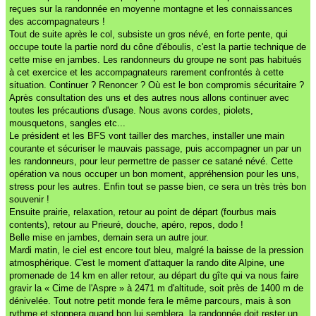
reçues sur la randonnée en moyenne montagne et les connaissances
des accompagnateurs !
Tout de suite après le col, subsiste un gros névé, en forte pente, qui
occupe toute la partie nord du cône d'éboulis, c'est la partie technique de
cette mise en jambes. Les randonneurs du groupe ne sont pas habitués
à cet exercice et les accompagnateurs rarement confrontés à cette
situation. Continuer ? Renoncer ? Où est le bon compromis sécuritaire ?
Après consultation des uns et des autres nous allons continuer avec
toutes les précautions d'usage. Nous avons cordes, piolets,
mousquetons, sangles etc...
Le président et les BFS vont tailler des marches, installer une main
courante et sécuriser le mauvais passage, puis accompagner un par un
les randonneurs, pour leur permettre de passer ce satané névé. Cette
opération va nous occuper un bon moment, appréhension pour les uns,
stress pour les autres. Enfin tout se passe bien, ce sera un très très bon
souvenir !
Ensuite prairie, relaxation, retour au point de départ (fourbus mais
contents), retour au Prieuré, douche, apéro, repos, dodo !
Belle mise en jambes, demain sera un autre jour.
Mardi matin, le ciel est encore tout bleu, malgré la baisse de la pression
atmosphérique. C'est le moment d'attaquer la rando dite Alpine, une
promenade de 14 km en aller retour, au départ du gîte qui va nous faire
gravir la « Cime de l'Aspre » à 2471 m d'altitude, soit près de 1400 m de
dénivelée. Tout notre petit monde fera le même parcours, mais à son
rythme et stoppera quand bon lui semblera, la randonnée doit rester un