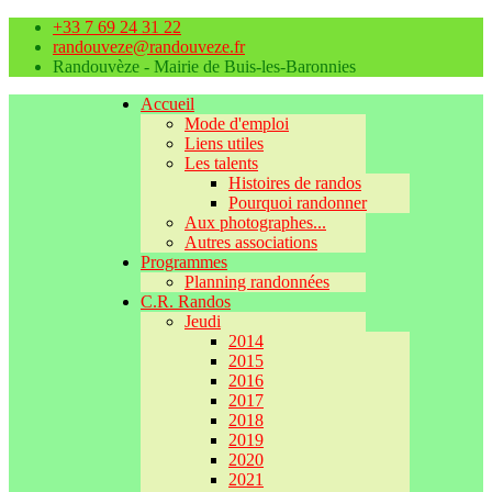
+33 7 69 24 31 22
randouveze@randouveze.fr
Randouvèze - Mairie de Buis-les-Baronnies
Accueil
Mode d'emploi
Liens utiles
Les talents
Histoires de randos
Pourquoi randonner
Aux photographes...
Autres associations
Programmes
Planning randonnées
C.R. Randos
Jeudi
2014
2015
2016
2017
2018
2019
2020
2021