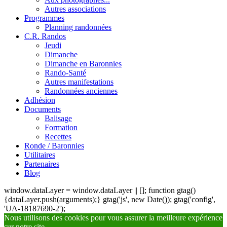
Autres associations
Programmes
Planning randonnées
C.R. Randos
Jeudi
Dimanche
Dimanche en Baronnies
Rando-Santé
Autres manifestations
Randonnées anciennes
Adhésion
Documents
Balisage
Formation
Recettes
Ronde / Baronnies
Utilitaires
Partenaires
Blog
window.dataLayer = window.dataLayer || []; function gtag()
{dataLayer.push(arguments);} gtag('js', new Date()); gtag('config',
'UA-18187690-2');
Nous utilisons des cookies pour vous assurer la meilleure expérience
sur notre site.