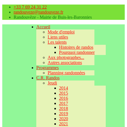
+33 7 69 24 31 22
randouveze@randouveze.fr
Randouvèze - Mairie de Buis-les-Baronnies
Accueil
Mode d'emploi
Liens utiles
Les talents
Histoires de randos
Pourquoi randonner
Aux photographes...
Autres associations
Programmes
Planning randonnées
C.R. Randos
Jeudi
2014
2015
2016
2017
2018
2019
2020
2021