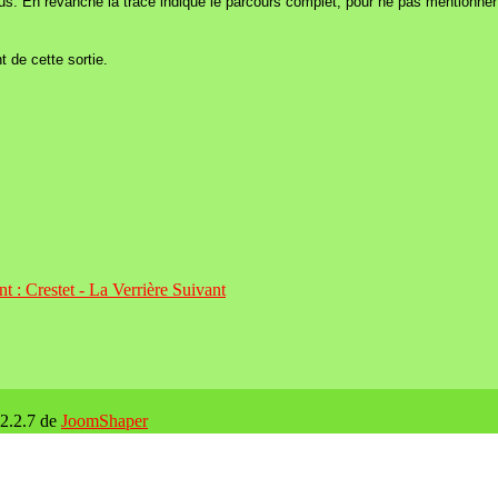
us. En revanche la trace indique le parcours complet, pour ne pas mentionne
 de cette sortie.
nt : Crestet - La Verrière
Suivant
 2.2.7 de
JoomShaper