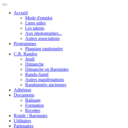
Accueil
Mode d'emploi
Liens utiles
Les talents
Aux photographes...
Autres associations
Programmes
Planning randonnées
C.R. Randos
Jeudi
Dimanche
Dimanche en Baronnies
Rando-Santé
Autres manifestations
Randonnées anciennes
Adhésion
Documents
Balisage
Formation
Recettes
Ronde / Baronnies
Utilitaires
Partenaires