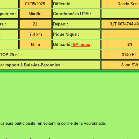
07/05/2026
Difficulté :
Rando San
atrice :
Mireille
Coordonnées UTM :
ts :
21
Départ :
31T 0674744 4
:
7,4 km
Pique Nique :
:
60 m
Difficulté
IBP index
:
24
 TOP 25 n° :
3140 ET
ar rapport à Buis-les-Baronnies :
8 km S
lusieurs participants, en évitant la colline de la Vouronnade.