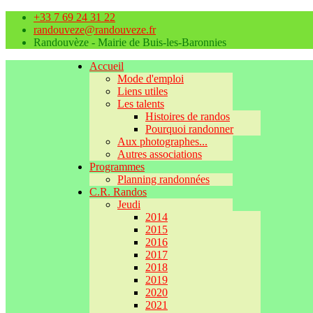
+33 7 69 24 31 22
randouveze@randouveze.fr
Randouvèze - Mairie de Buis-les-Baronnies
Accueil
Mode d'emploi
Liens utiles
Les talents
Histoires de randos
Pourquoi randonner
Aux photographes...
Autres associations
Programmes
Planning randonnées
C.R. Randos
Jeudi
2014
2015
2016
2017
2018
2019
2020
2021