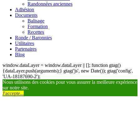
Randonnées anciennes
Adhésion
Documents
Balisage
Formation
Recettes
Ronde / Baronnies
Utilitaires
Partenaires
Blog
window.dataLayer = window.dataLayer || []; function gtag()
{dataLayer.push(arguments);} gtag('js', new Date()); gtag('config',
'UA-18187690-2');
Nous utilisons des cookies pour vous assurer la meilleure expérience
sur notre site.
J'accepte...