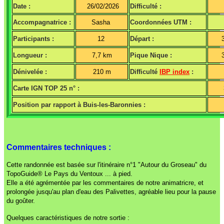
Date :
26/02/2026
Difficulté :
Accompagnatrice :
Sasha
Coordonnées UTM :
Participants :
12
Départ :
Longueur :
7,7 km
Pique Nique :
Dénivelée :
210 m
Difficulté
IBP index
:
Carte IGN TOP 25 n° :
Position par rapport à Buis-les-Baronnies :
Commentaires techniques :
Cette randonnée est basée sur l'itinéraire n°1 "Autour du Groseau" du
TopoGuide® Le Pays du Ventoux ... à pied.
Elle a été agrémentée par les commentaires de notre animatricre, et
prolongée jusqu'au plan d'eau des Palivettes, agréable lieu pour la pause
du goûter.
Quelques caractéristiques de notre sortie :