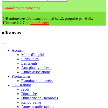
Paramètres de recherche
©Randouvèze 2026 sous Joomla! 6.1.2; propulsé par Helix
Ultimate 2.2.7 de
JoomShaper
offcanvas
Accueil
Mode d'emploi
Liens utiles
Les talents
Aux photographes...
Autres associations
Programmes
Planning randonnées
C.R. Randos
Jeudi
Dimanche
Dimanche en Baronnies
Rando-Santé
Autres manifestations