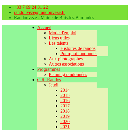
+33 7 69 24 31 22
randouveze@randouveze.fr
Randouvèze - Mairie de Buis-les-Baronnies
Accueil
Mode d'emploi
Liens utiles
Les talents
Histoires de randos
Pourquoi randonner
Aux photographes...
Autres associations
Programmes
Planning randonnées
C.R. Randos
Jeudi
2014
2015
2016
2017
2018
2019
2020
2021