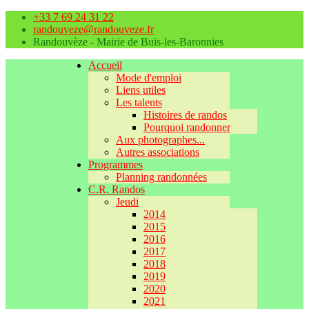
+33 7 69 24 31 22
randouveze@randouveze.fr
Randouvèze - Mairie de Buis-les-Baronnies
Accueil
Mode d'emploi
Liens utiles
Les talents
Histoires de randos
Pourquoi randonner
Aux photographes...
Autres associations
Programmes
Planning randonnées
C.R. Randos
Jeudi
2014
2015
2016
2017
2018
2019
2020
2021