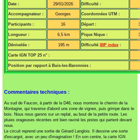
Date :
29/01/2026
Difficulté :
Accompagnateur :
Georges
Coordonnées UTM :
Participants :
16
Départ :
Longueur :
6,5 km
Pique Nique :
Dénivelée :
195 m
Difficulté
IBP index
:
Carte IGN TOP 25 n° :
Position par rapport à Buis-les-Baronnies :
Commentaires techniques :
Au sud de Faucon, à partir de la D46, nous montons le chemin de la
Montagne, qui traverse d'abord une zone de vignes, puis grimpe dans le
bois. Nous nous garons sur un replat, au bout de la petite route. Les
pluies orageuses récentes ont bien raviné les pistes qui partent devant
nous.
Le circuit reprend une sortie de Gérard Langlois. Il dessine une sorte
d'escargot, avec un peu d'imagination ! En son centre, la carte IGN