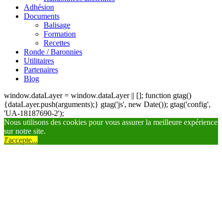
Adhésion
Documents
Balisage
Formation
Recettes
Ronde / Baronnies
Utilitaires
Partenaires
Blog
window.dataLayer = window.dataLayer || []; function gtag()
{dataLayer.push(arguments);} gtag('js', new Date()); gtag('config',
'UA-18187690-2');
Nous utilisons des cookies pour vous assurer la meilleure expérience
sur notre site.
J'accepte...