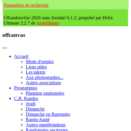
Paramètres de recherche
©Randouvèze 2026 sous Joomla! 6.1.2; propulsé par Helix
Ultimate 2.2.7 de
JoomShaper
offcanvas
Accueil
Mode d'emploi
Liens utiles
Les talents
Aux photographes...
Autres associations
Programmes
Planning randonnées
C.R. Randos
Jeudi
Dimanche
Dimanche en Baronnies
Rando-Santé
Autres manifestations
Randonnées anciennes